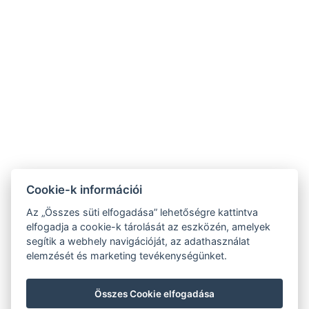
Cookie-k információi
Az „Összes süti elfogadása” lehetőségre kattintva
Általános szerződési feltételek
elfogadja a cookie-k tárolását az eszközén, amelyek
segítik a webhely navigációját, az adathasználat
Házirend
elemzését és marketing tevékenységünket.
Adatvédelmi szabályzat
Tündérkert Panzió NTAK regisztráció:
Összes Cookie elfogadása