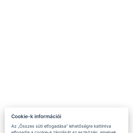
+36 30 9395 395
+36 30 192 12 12
tunderkert@tunderkertorseg.hu
Cookie-k információi
Az „Összes süti elfogadása” lehetőségre kattintva
Általános szerződési feltételek
elfogadja a cookie-k tárolását az eszközén, amelyek