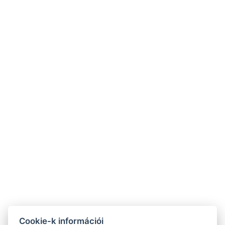
9932 Viszák, Fő utca 137.
Halas Tibor házigazda
+36 30 9395 395
+36 30 192 12 12
tunderkert@tunderkertorseg.hu
Cookie-k információi