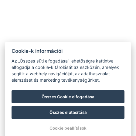
Cookie-k információi
Az „Összes süti elfogadása” lehetőségre kattintva
Általános szerződési feltételek
elfogadja a cookie-k tárolását az eszközén, amelyek
segítik a webhely navigációját, az adathasználat
Házirend
elemzését és marketing tevékenységünket.
Adatvédelmi szabályzat
Tündérkert Panzió NTAK regisztráció:
Összes Cookie elfogadása
PA 19001227
Összes elutasítása
© Copyright 2026 | Minden jog fenntartva |
Previo szállodai szoftver
Cookie beállítások