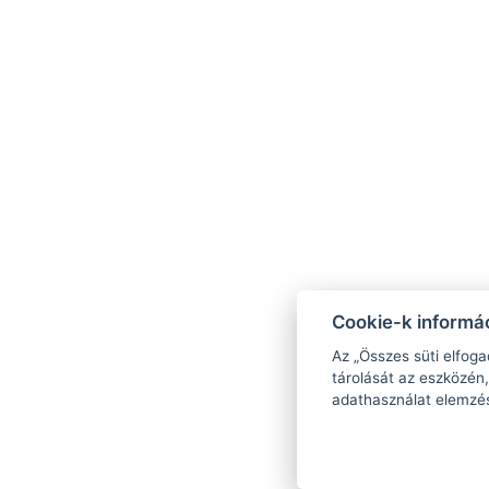
Cookie-k informác
Az „Összes süti elfoga
tárolását az eszközén,
adathasználat elemzé
Ellenőrizze az elérhetőséget: