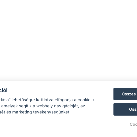
iói
Összes 
dása” lehetőségre kattintva elfogadja a cookie-k
 amelyek segítik a webhely navigációját, az
Öss
sét és marketing tevékenységünket.
Coo