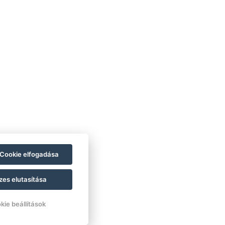
Cookie elfogadása
zes elutasítása
kie beállítások